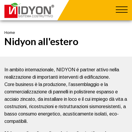
Salta
al
contenuto
0549 901005
commerciale@nidyon.com
principale
Home
AZIENDA
Nidyon all'estero
Chi siamo
VANTAGGI
Dicono di noi
Sismoresistenza
REALIZZAZIONI
Nidyon Training
Sostenibilità
ESTERO
In ambito internazionale, NIDYON é partner attivo nella
Protezione
realizzazione di importanti interventi di edificazione.
Nidyon all'estero
Rapidità
AREA TECNICA
Core business è la produzione, l’assemblaggio e la
Impianti
Coibentazione
Prodotti
MAGAZINE
commercializzazione di pannelli in polistirene espanso e
Flessibilità
Area Download
acciaio zincato, da installare in loco e il cui impiego dà vita a
News
FAQ
costruzioni, ricostruzioni e ristrutturazioni sismoresistenti, a
Eventi
CONTATTI
basso consumo energetico, acusticamente isolati, eco-
Case History
compatibili.
Press