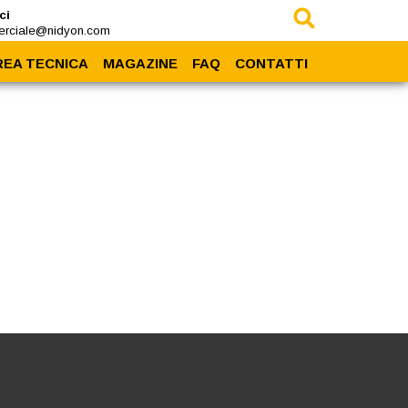
ci
rciale@nidyon.com
REA TECNICA
MAGAZINE
FAQ
CONTATTI
Prodotti
News
rea Download
Eventi
Case History
Press