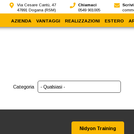
Via Cesare Cantù, 47
Chiamaci
Scrivi
47891 Dogana (RSM)
0549 901005
comme
AZIENDA
VANTAGGI
REALIZZAZIONI
ESTERO
A
Chi siamo
Sismoresistenza
Nidyon all'estero
Dicono di noi
Sostenibilità
Impianti
A
Nidyon Training
Protezione
Rapidità
Coibentazione
Flessibilità
Categoria
Nidyon Training