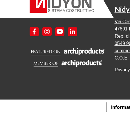
Nidy
Via Ces
47891 
Rep. di
0549 9
commer
C.O.E.
Privacy
Informat