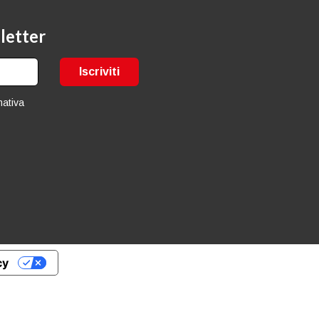
sletter
Iscriviti
mativa
cy