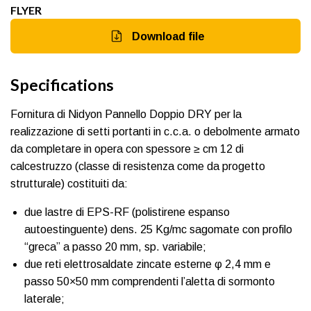
FLYER
Download file
Specifications
Fornitura di Nidyon Pannello Doppio DRY per la
realizzazione di setti portanti in c.c.a. o debolmente armato
da completare in opera con spessore ≥ cm 12 di
calcestruzzo (classe di resistenza come da progetto
strutturale) costituiti da:
due lastre di EPS-RF (polistirene espanso
autoestinguente) dens. 25 Kg/mc sagomate con profilo
“greca” a passo 20 mm, sp. variabile;
due reti elettrosaldate zincate esterne φ 2,4 mm e
passo 50×50 mm comprendenti l’aletta di sormonto
laterale;