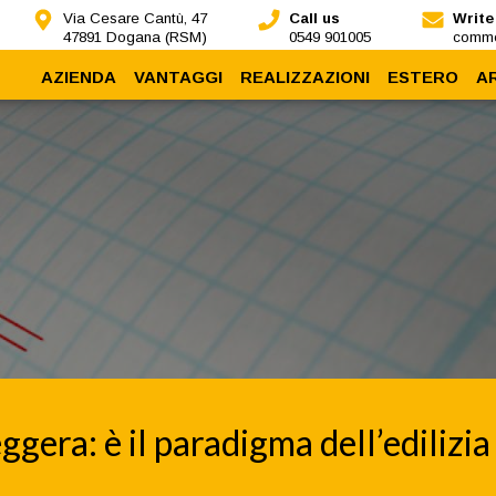
Via Cesare Cantù, 47
Call us
Write
47891 Dogana (RSM)
0549 901005
comme
AZIENDA
VANTAGGI
REALIZZAZIONI
ESTERO
A
Chi siamo
Sismoresistenza
Nidyon all'estero
Dicono di noi
Sostenibilità
Impianti
A
Nidyon Training
Protezione
Rapidità
Coibentazione
Flessibilità
eggera: è il paradigma dell’edili