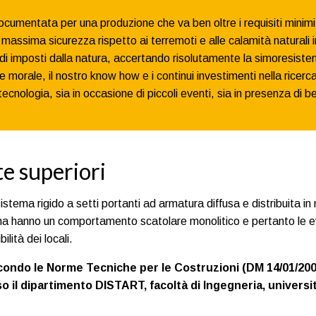
cumentata per una produzione che va ben oltre i requisiti minimi 
a massima sicurezza rispetto ai terremoti e alle calamità natura
di imposti dalla natura, accertando risolutamente la simoresistenz
 morale, il nostro know how e i continui investimenti nella ricerca
cnologia, sia in occasione di piccoli eventi, sia in presenza di be
e superiori
stema rigido a setti portanti ad armatura diffusa e distribuita i
istema hanno un comportamento scatolare monolitico e pertanto le
lità dei locali.
secondo le Norme Tecniche per le Costruzioni (DM 14/01/2
o il dipartimento DISTART, facoltà di Ingegneria, universi