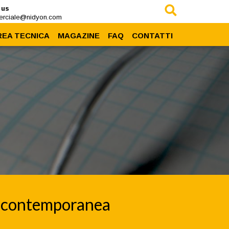
 us
rciale@nidyon.com
REA TECNICA
MAGAZINE
FAQ
CONTATTI
Prodotti
News
rea Download
Eventi
Case History
Press
zia contemporanea