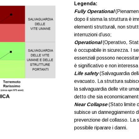
Legenda:
Fully Operational
(Pienamente
dopo il sisma la struttura è i
elementi strutturali, non stru
interruzioni d’uso;
Operational
(Operativo, Stato
è occupabile in sicurezza. I se
essenziali possono necessitar
è significativo e non interessa 
Life safety
(Salvaguardia della
evacuato. La struttura subisc
la salvaguardia delle vite uma
detto che sia economicament
Near Collapse
(Stato limite d
subisce un danneggiamento dif
prevenzione del collasso. La 
possibile riparare i danni.